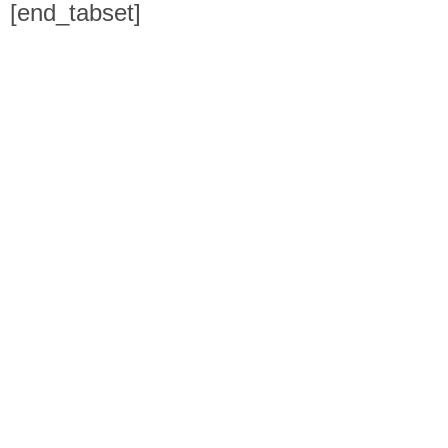
[end_tabset]