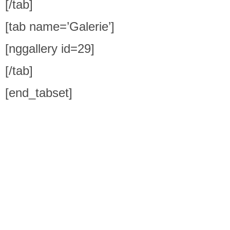
[/tab]
[tab name=’Galerie’]
[nggallery id=29]
[/tab]
[end_tabset]