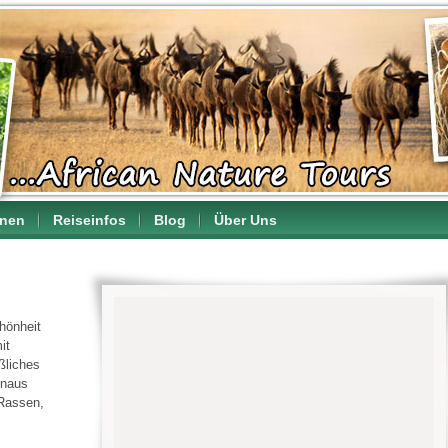
onen
Reiseinfos
Blog
Über Uns
chönheit
it
ßliches
inaus
 Rassen,