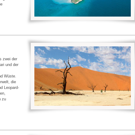
ge
us zwei der
ari und der
nd Wüste.
rwelt, die
nd Leopard-
ten,
n zu