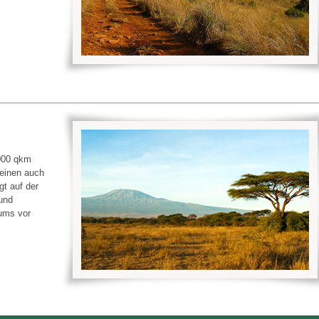
 000 qkm
meinen auch
gt auf der
und
tums vor