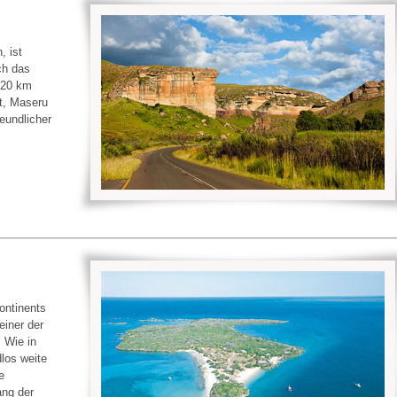
, ist
ch das
320 km
t, Maseru
reundlicher
ontinents
einer der
 Wie in
los weite
e
ng der