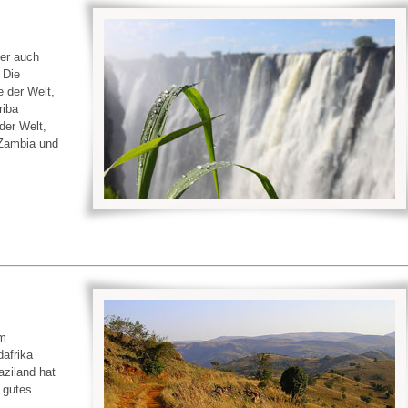
er auch
 Die
e der Welt,
riba
der Welt,
 Zambia und
im
dafrika
ziland hat
 gutes