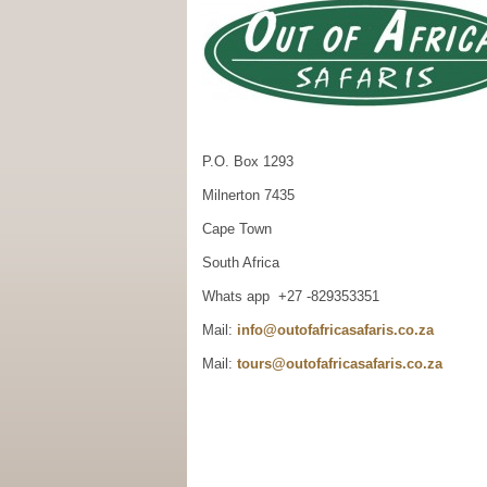
P.O. Box 1293
Milnerton 7435
Cape Town
South Africa
Whats app +27 -829353351
Mail:
info@outofafricasafaris.co.za
Mail:
tours@outofafricasafaris.co.za